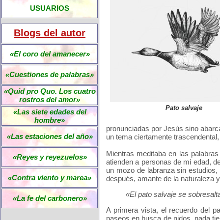
USUARIOS
Blogs del autor
«El coro del amanecer»
«Cuestiones de palabras»
«Quid pro Quo. Los cuatro
rostros del amor»
Pato salvaje
«Las siete edades del
hombre»
pronunciadas por Jesús sino abarca
«Las estaciones del año»
un tema ciertamente trascendental
Mientras meditaba en las palabras
«Reyes y reyezuelos»
atienden a personas de mi edad, de
un mozo de labranza sin estudios,
«Contra viento y marea»
después, amante de la naturaleza y
«El pato salvaje se sobresal
«La fe del carbonero»
A primera vista, el recuerdo del 
paseos en busca de nidos, nada tie